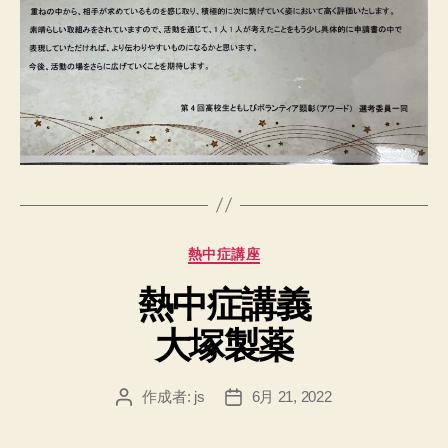
カ
熱中症講座
テ
熱中症講義
ゴ
リ
大塚製薬
ー
作成者:
js
6月 21, 2022
投
投
稿
稿
者
日