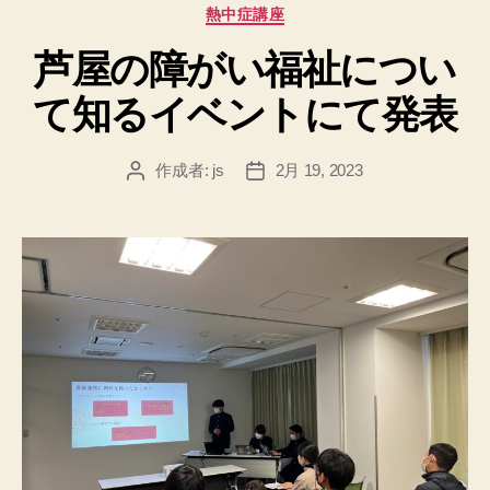
カ
熱中症講座
テ
芦屋の障がい福祉につい
ゴ
リ
て知るイベントにて発表
ー
作成者:
js
2月 19, 2023
投
投
稿
稿
者
日