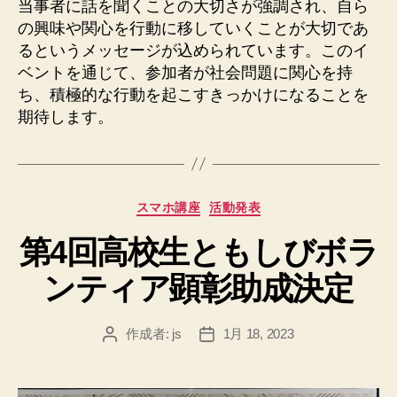
当事者に話を聞くことの大切さが強調され、自ら
の興味や関心を行動に移していくことが大切であ
るというメッセージが込められています。このイ
ベントを通じて、参加者が社会問題に関心を持
ち、積極的な行動を起こすきっかけになることを
期待します。
カ
スマホ講座
活動発表
テ
第4回高校生ともしびボラ
ゴ
リ
ンティア顕彰助成決定
ー
作成者:
js
1月 18, 2023
投
投
稿
稿
者
日