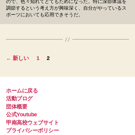
ので、色々知れてとてもためになった。特に深部体温を
調節するという考え方が興味深く、自分がやっているス
ポーツにおいても応用できそうだ。
投
←
新しい
1
2
稿
の
ペ
ホームに戻る
活動ブログ
ー
団体概要
ジ
公式Youtube
甲南高校ウェブサイト
送
プライバシーポリシー