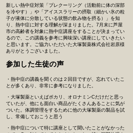
新しい熱中症対策「プレクーリング（活動前に体の深部
を冷やす）」や「アイススラリーの摂取（細かい氷の粒
子が液体に分散している状態の飲み物を摂る）」を知
り、熱中症に対する理解が深まりました。7月末に芦屋
市の高齢者を対象に熱中症講座をすることが決まってい
るので、この講義を参考に興味深い講座にしていきたい
と思います。ご協力いただいた大塚製薬株式会社岩原様
ありがとうございました。
参加した生徒の声
・熱中症の講義を聞くのは２回目ですが、忘れていたこ
とが多くあり、非常に参考になりました。
・大塚製薬といえばポカリ、オロナミンCだけだと思っ
ていたが、他にも面白い商品がたくさんあることに気が
ついた。体調管理をするために他の大塚製薬の製品を試
し、常備しておこうと思う
・熱中症について特に講座として聞いたことがなかった