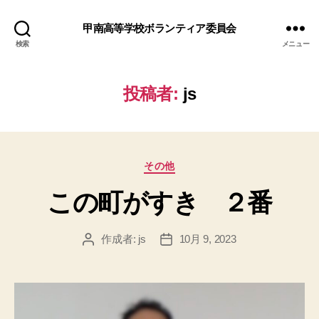
甲南高等学校ボランティア委員会
検索
メニュー
投稿者:
js
カ
その他
テ
この町がすき ２番
ゴ
リ
ー
作成者:
js
10月 9, 2023
投
投
稿
稿
者
日