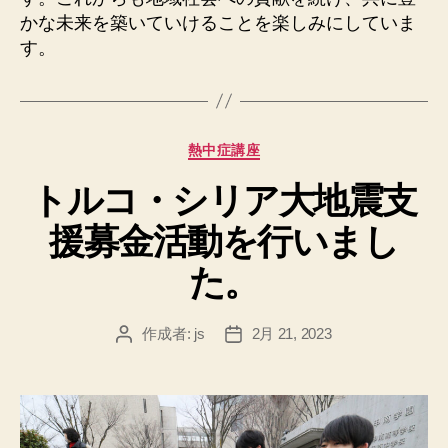
かな未来を築いていけることを楽しみにしていま
す。
カ
熱中症講座
テ
トルコ・シリア大地震支
ゴ
リ
援募金活動を行いまし
ー
た。
作成者:
js
2月 21, 2023
投
投
稿
稿
者
日